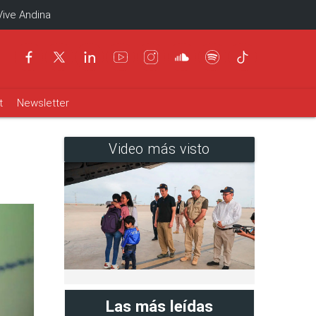
Vive Andina
t
Newsletter
Video más visto
Las más leídas