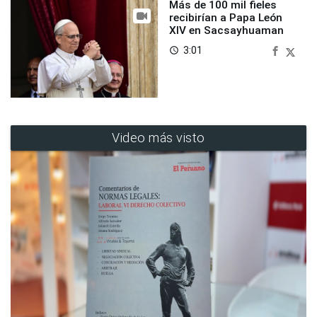
Más de 100 mil fieles
recibirían a Papa León
XIV en Sacsayhuaman
3:01
access_time
Video más visto