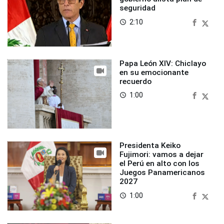
seguridad
2:10
access_time
Papa León XIV: Chiclayo
en su emocionante
recuerdo
1:00
access_time
Presidenta Keiko
Fujimori: vamos a dejar
el Perú en alto con los
Juegos Panamericanos
2027
1:00
access_time