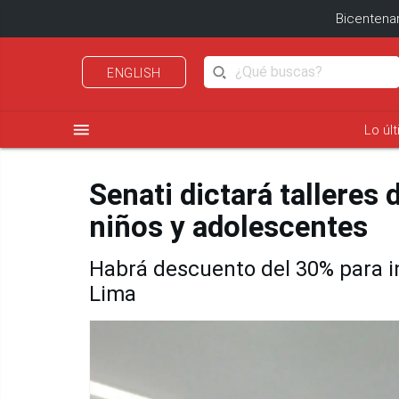
Bicentenar
ENGLISH
menu
Lo úl
Senati dictará talleres 
niños y adolescentes
Habrá descuento del 30% para i
Lima