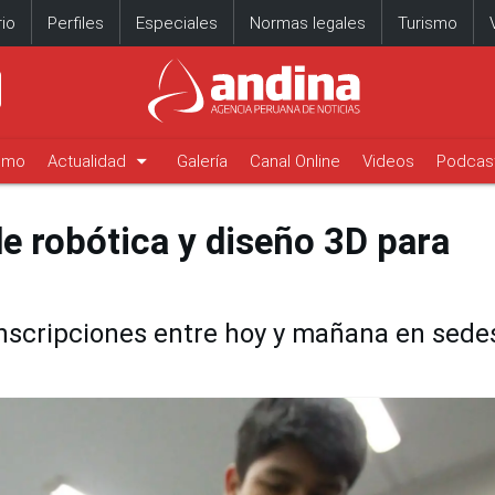
io
Perfiles
Especiales
Normas legales
Turismo
arrow_drop_down
timo
Actualidad
Galería
Canal Online
Videos
Podcas
de robótica y diseño 3D para
nscripciones entre hoy y mañana en sede