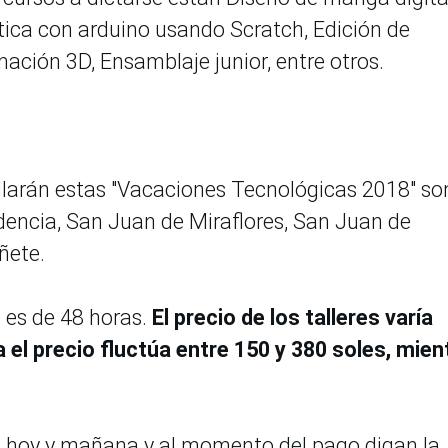
ica con arduino usando Scratch, Edición de
mación 3D, Ensamblaje junior, entre otros.
llarán estas "Vacaciones Tecnológicas 2018" so
dencia, San Juan de Miraflores, San Juan de
ñete.
 es de 48 horas.
El precio de los talleres varía
a el precio fluctúa entre 150 y 380 soles, mien
re hoy y mañana y al momento del pago digan la