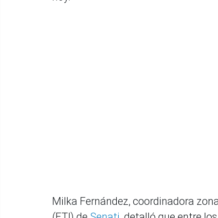
Milka Fernández, coordinadora zonal
(ETI) de
Senati
, detalló que entre lo