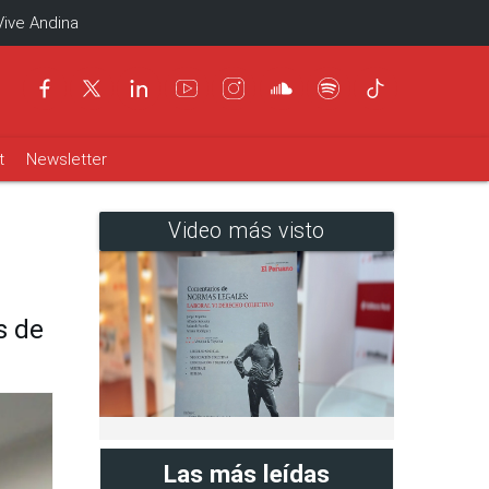
Vive Andina
t
Newsletter
Video más visto
s de
Las más leídas