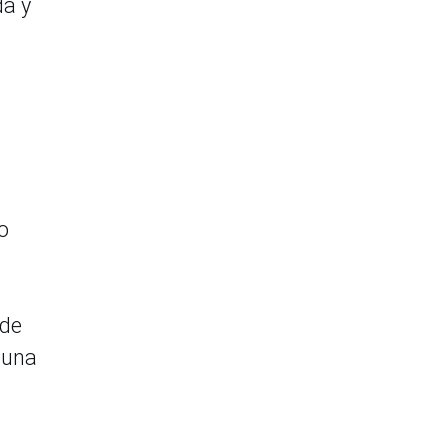
da y
o
 de
 una