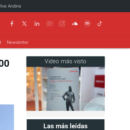
Vive Andina
t
Newsletter
000
Video más visto
d
Las más leídas