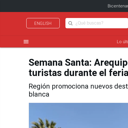
Bicentenar
ENGLISH
menu
Lo úl
Semana Santa: Arequipa
turistas durante el feri
Región promociona nuevos destin
blanca