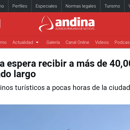
io
Perfiles
Especiales
Normas legales
Turismo
arrow_drop_down
timo
Actualidad
Galería
Canal Online
Videos
Podcas
 espera recibir a más de 40,
ado largo
os turísticos a pocas horas de la ciuda