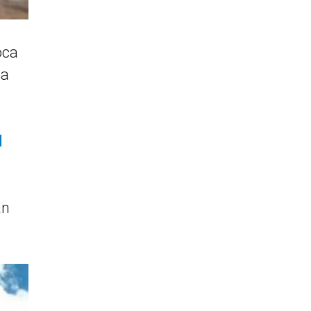
oca
na
l
án