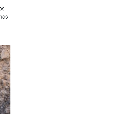
os
inas