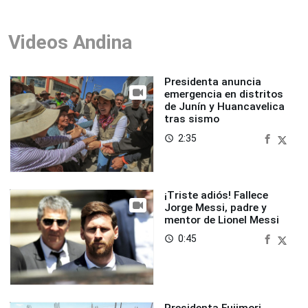
Videos Andina
Presidenta anuncia
emergencia en distritos
de Junín y Huancavelica
tras sismo
2:35
access_time
¡Triste adiós! Fallece
Jorge Messi, padre y
mentor de Lionel Messi
0:45
access_time