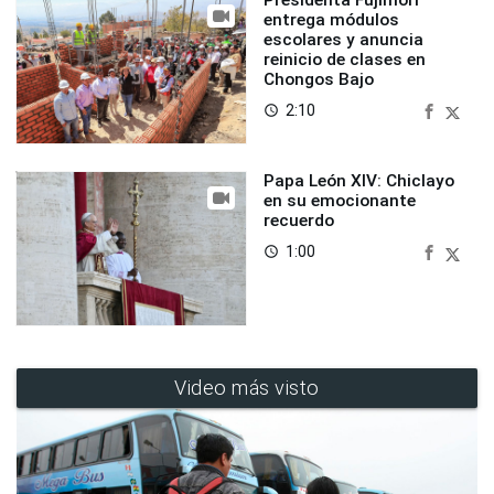
Presidenta Fujimori
entrega módulos
escolares y anuncia
reinicio de clases en
Chongos Bajo
2:10
access_time
Papa León XIV: Chiclayo
en su emocionante
recuerdo
1:00
access_time
Video más visto