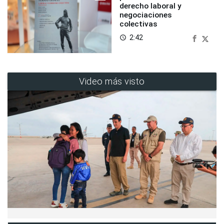
derecho laboral y
negociaciones
colectivas
2:42
access_time
Video más visto