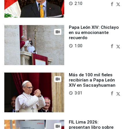
2:10
access_time
Papa León XIV: Chiclayo
en su emocionante
recuerdo
1:00
access_time
Más de 100 mil fieles
recibirían a Papa León
XIV en Sacsayhuaman
3:01
access_time
FIL Lima 2026:
presentan libro sobre