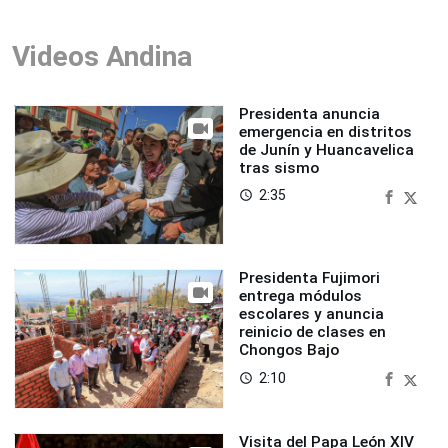
Videos Andina
Presidenta anuncia
emergencia en distritos
de Junín y Huancavelica
tras sismo
2:35
access_time
Presidenta Fujimori
entrega módulos
escolares y anuncia
reinicio de clases en
Chongos Bajo
2:10
access_time
Visita del Papa León XIV