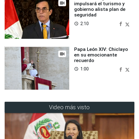
impulsará el turismo y
gobierno alista plan de
seguridad
2:10
access_time
Papa León XIV: Chiclayo
en su emocionante
recuerdo
1:00
access_time
Video más visto