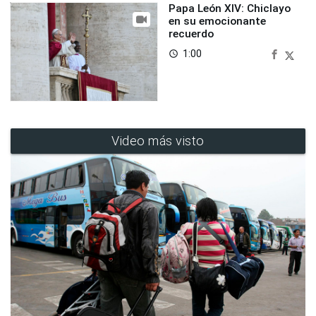
Papa León XIV: Chiclayo
en su emocionante
recuerdo
1:00
access_time
Video más visto