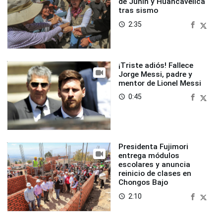
de Junín y Huancavelica
tras sismo
2:35
access_time
¡Triste adiós! Fallece
Jorge Messi, padre y
mentor de Lionel Messi
0:45
access_time
Presidenta Fujimori
entrega módulos
escolares y anuncia
reinicio de clases en
Chongos Bajo
2:10
access_time