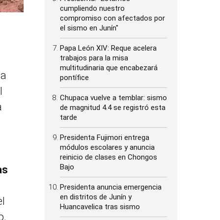
cumpliendo nuestro
compromiso con afectados por
el sismo en Junín"
Papa León XIV: Reque acelera
trabajos para la misa
multitudinaria que encabezará
sa
pontífice
l
Chupaca vuelve a temblar: sismo
a
de magnitud 4.4 se registró esta
tarde
Presidenta Fujimori entrega
módulos escolares y anuncia
reinicio de clases en Chongos
Bajo
as
Presidenta anuncia emergencia
en distritos de Junín y
el
Huancavelica tras sismo
o.