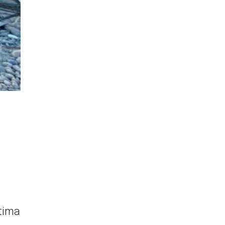
s
ltima