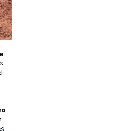
el
s.
l
so
a
es