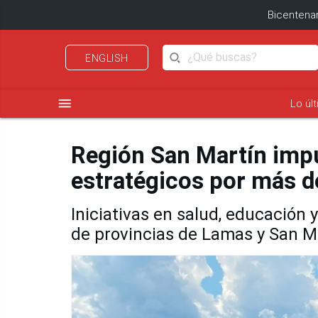
Bicentenar
ENGLISH
menu
Lo úl
Región San Martín imp
estratégicos por más d
Iniciativas en salud, educación 
de provincias de Lamas y San M