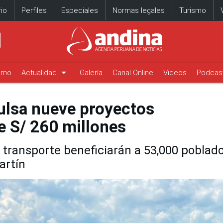
io
Perfiles
Especiales
Normas legales
Turismo
arrow_drop_down
timo
Actualidad
Galería
Canal Online
Videos
Podcas
ulsa nueve proyectos
e S/ 260 millones
y transporte beneficiarán a 53,000 poblad
artín