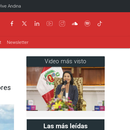
Vive Andina
t
Newsletter
Video más visto
ores
Las más leídas