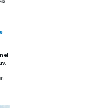
des
se
n el
as
,
un