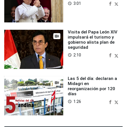
3:01
access_time
Visita del Papa León XIV
impulsará el turismo y
gobierno alista plan de
seguridad
2:10
access_time
Las 5 del día: declaran a
Midagri en
reorganización por 120
días
1:26
access_time