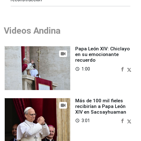
Videos Andina
Papa León XIV: Chiclayo
en su emocionante
recuerdo
1:00
access_time
Más de 100 mil fieles
recibirían a Papa León
XIV en Sacsayhuaman
3:01
access_time