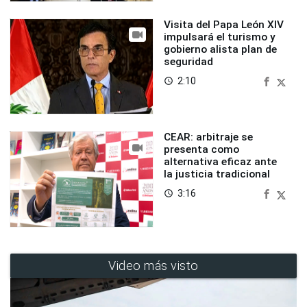
Visita del Papa León XIV
impulsará el turismo y
gobierno alista plan de
seguridad
2:10
access_time
CEAR: arbitraje se
presenta como
alternativa eficaz ante
la justicia tradicional
3:16
access_time
Video más visto