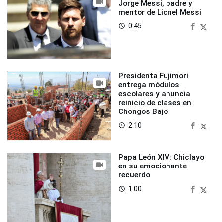
Jorge Messi, padre y
mentor de Lionel Messi
0:45
access_time
Presidenta Fujimori
entrega módulos
escolares y anuncia
reinicio de clases en
Chongos Bajo
2:10
access_time
Papa León XIV: Chiclayo
en su emocionante
recuerdo
1:00
access_time