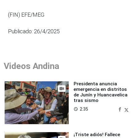
(FIN) EFE/MEG
Publicado: 26/4/2025
Videos Andina
Presidenta anuncia
emergencia en distritos
de Junín y Huancavelica
tras sismo
2:35
access_time
¡Triste adiós! Fallece