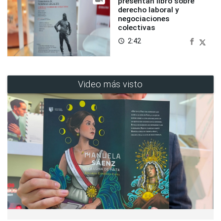
presentan libro sobre
derecho laboral y
negociaciones
colectivas
2:42
access_time
Video más visto