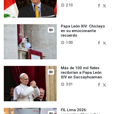
2:10
access_time
Papa León XIV: Chiclayo
en su emocionante
recuerdo
1:00
access_time
Más de 100 mil fieles
recibirían a Papa León
XIV en Sacsayhuaman
3:01
access_time
FIL Lima 2026: