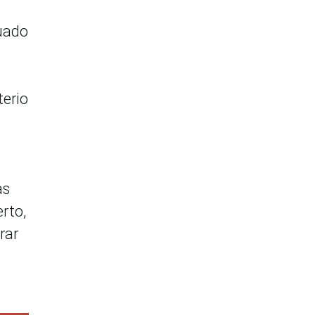
tuado
terio
as
rto,
rar