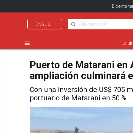
Bicentenar
ENGLISH
menu
Lo úl
Puerto de Matarani en 
ampliación culminará e
Con una inversión de US$ 705 mi
portuario de Matarani en 50 %