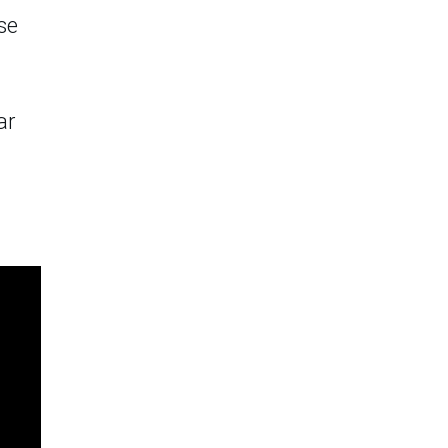
se
ar