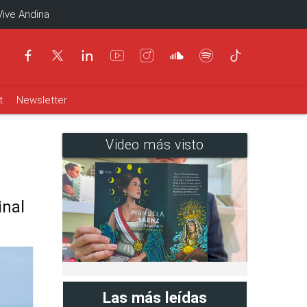
Vive Andina
t
Newsletter
Video más visto
inal
Las más leídas