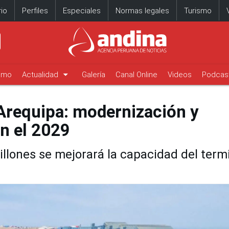
io
Perfiles
Especiales
Normas legales
Turismo
arrow_drop_down
timo
Actualidad
Galería
Canal Online
Videos
Podcas
Arequipa: modernización y
n el 2029
llones se mejorará la capacidad del term