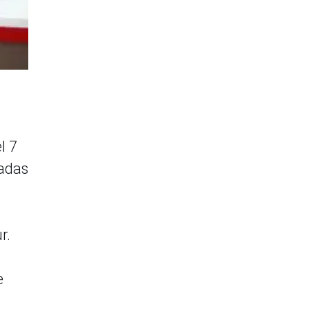
l 7
ladas
r.
e