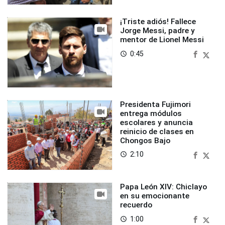
¡Triste adiós! Fallece
Jorge Messi, padre y
mentor de Lionel Messi
0:45
access_time
Presidenta Fujimori
entrega módulos
escolares y anuncia
reinicio de clases en
Chongos Bajo
2:10
access_time
Papa León XIV: Chiclayo
en su emocionante
recuerdo
1:00
access_time