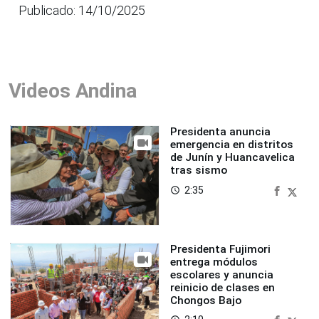
Publicado: 14/10/2025
Videos Andina
Presidenta anuncia
emergencia en distritos
de Junín y Huancavelica
tras sismo
2:35
access_time
Presidenta Fujimori
entrega módulos
escolares y anuncia
reinicio de clases en
Chongos Bajo