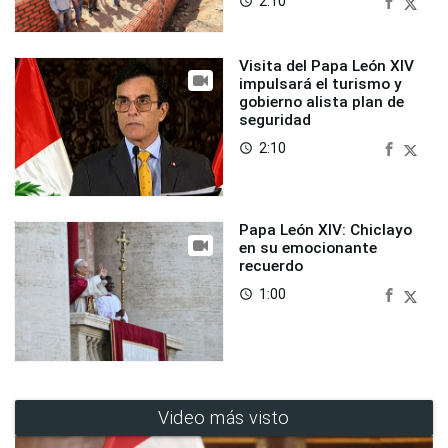
2:10
access_time
Visita del Papa León XIV
impulsará el turismo y
gobierno alista plan de
seguridad
2:10
access_time
Papa León XIV: Chiclayo
en su emocionante
recuerdo
1:00
access_time
Video más visto