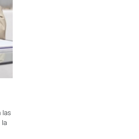
 las
 la