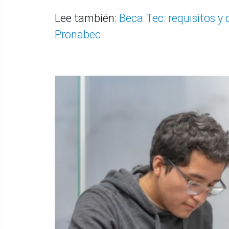
Lee también:
Beca Tec: requisitos y
Pronabec