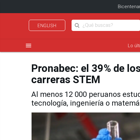
Bicentenar
ENGLISH
menu
Lo úl
Pronabec: el 39% de los
carreras STEM
Al menos 12 000 peruanos estudi
tecnología, ingeniería o matemá