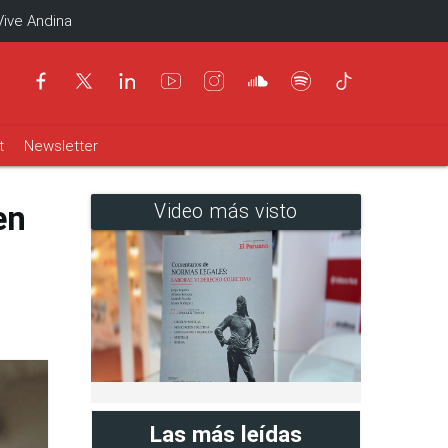
Vive Andina
t
Newsletter
en
Video más visto
Las más leídas