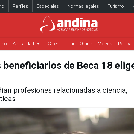
io
Perfiles
Especiales
Normas legales
Turismo
arrow_drop_down
timo
Actualidad
Galería
Canal Online
Videos
Podcas
 beneficiarios de Beca 18 elig
an profesiones relacionadas a ciencia,
ticas