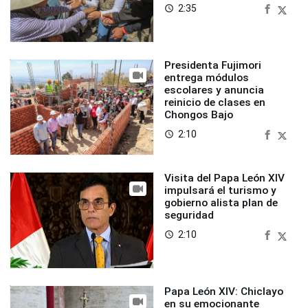
2:35
access_time
Presidenta Fujimori
entrega módulos
escolares y anuncia
reinicio de clases en
Chongos Bajo
2:10
access_time
Visita del Papa León XIV
impulsará el turismo y
gobierno alista plan de
seguridad
2:10
access_time
Papa León XIV: Chiclayo
en su emocionante