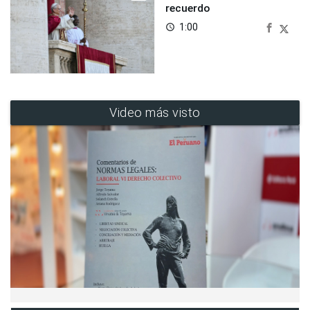
recuerdo
1:00
access_time
Video más visto