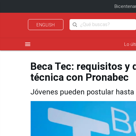
Bicentenar
ENGLISH
menu
Lo úl
Beca Tec: requisitos y 
técnica con Pronabec
Jóvenes pueden postular hasta 