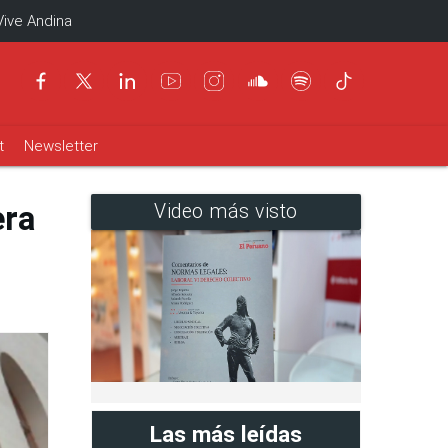
Vive Andina
t
Newsletter
era
Video más visto
Las más leídas