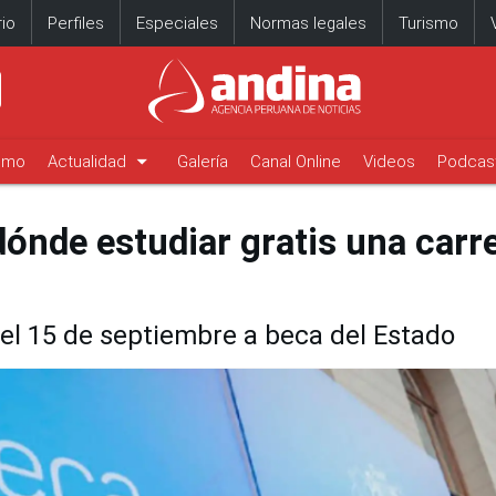
io
Perfiles
Especiales
Normas legales
Turismo
arrow_drop_down
timo
Actualidad
Galería
Canal Online
Videos
Podcas
dónde estudiar gratis una carr
el 15 de septiembre a beca del Estado