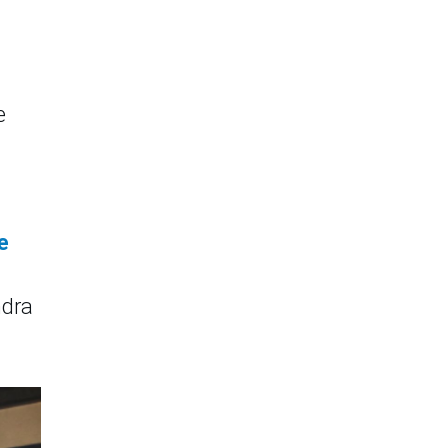
e
e
ndra