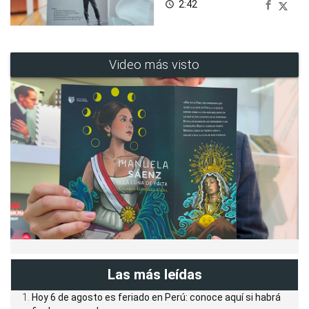
2:42
access_time
Video más visto
Las más leídas
Hoy 6 de agosto es feriado en Perú: conoce aquí si habrá