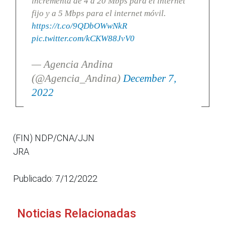
incrementa de 4 a 20 Mbps para el internet
fijo y a 5 Mbps para el internet móvil.
https://t.co/9QDbOWwNkR
pic.twitter.com/kCKW88JvV0
— Agencia Andina
(@Agencia_Andina)
December 7,
2022
(FIN) NDP/CNA/JJN
JRA
Publicado: 7/12/2022
Noticias Relacionadas