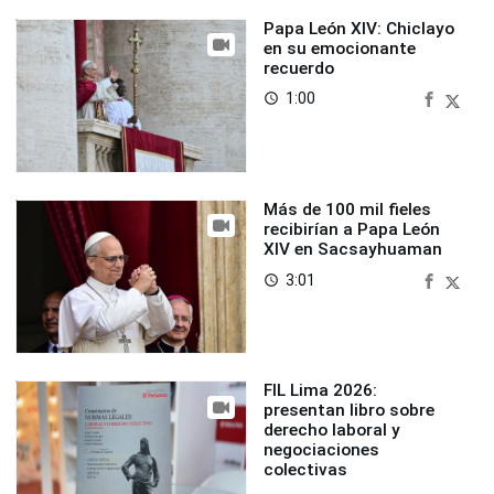
Papa León XIV: Chiclayo
en su emocionante
recuerdo
1:00
access_time
Más de 100 mil fieles
recibirían a Papa León
XIV en Sacsayhuaman
3:01
access_time
FIL Lima 2026:
presentan libro sobre
derecho laboral y
negociaciones
colectivas