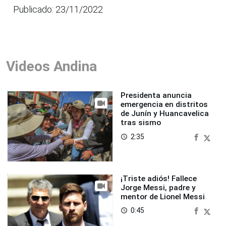
Publicado: 23/11/2022
Videos Andina
Presidenta anuncia
emergencia en distritos
de Junín y Huancavelica
tras sismo
2:35
access_time
¡Triste adiós! Fallece
Jorge Messi, padre y
mentor de Lionel Messi
0:45
access_time