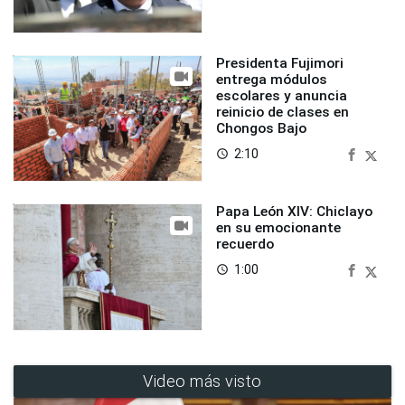
Presidenta Fujimori
entrega módulos
escolares y anuncia
reinicio de clases en
Chongos Bajo
2:10
access_time
Papa León XIV: Chiclayo
en su emocionante
recuerdo
1:00
access_time
Video más visto