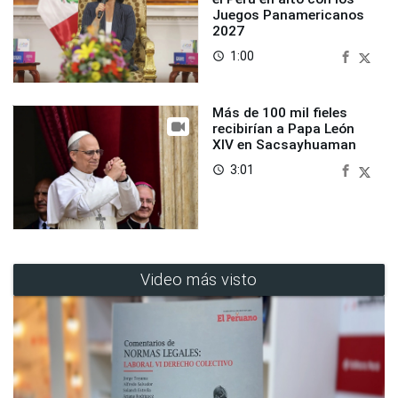
Juegos Panamericanos
2027
1:00
access_time
Más de 100 mil fieles
recibirían a Papa León
XIV en Sacsayhuaman
3:01
access_time
Video más visto