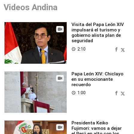
Videos Andina
Visita del Papa León XIV
impulsará el turismo y
gobierno alista plan de
seguridad
2:10
access_time
Papa León XIV: Chiclayo
en su emocionante
recuerdo
1:00
access_time
Presidenta Keiko
Fujimori: vamos a dejar
el Perú en alto con los