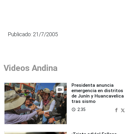
Publicado: 21/7/2005
Videos Andina
Presidenta anuncia
emergencia en distritos
de Junín y Huancavelica
tras sismo
2:35
access_time