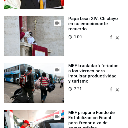
Papa León XIV: Chiclayo
en su emocionante
recuerdo
1:00
access_time
MEF trasladará feriados
a los viernes para
impulsar productividad
y turismo
2:21
access_time
MEF propone Fondo de
Estabilización Fiscal
para frenar alza de