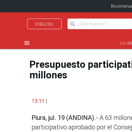
Bicentenar
ENGLISH
menu
Lo úl
Presupuesto participati
millones
13:11
|
Piura, jul. 19 (ANDINA).-
A 63 millon
participativo aprobado por el Conse