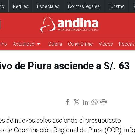
io
Perfiles
Especiales
Normas legales
Turismo
arrow_drop_down
timo
Actualidad
Galería
Canal Online
Videos
Podcas
vo de Piura asciende a S/. 63
es de nuevos soles asciende el presupuesto
jo de Coordinación Regional de Piura (CCR), in