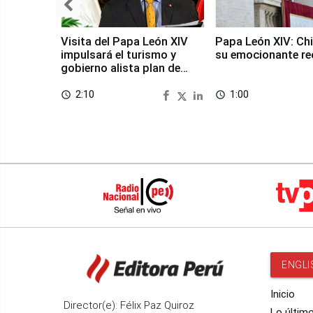
Visita del Papa León XIV
Papa León XIV: Chi
impulsará el turismo y
su emocionante re
gobierno alista plan de
seguridad
2:10
1:00
access_time
access_time
ENGLI
Inicio
Director(e): Félix Paz Quiroz
Lo últim