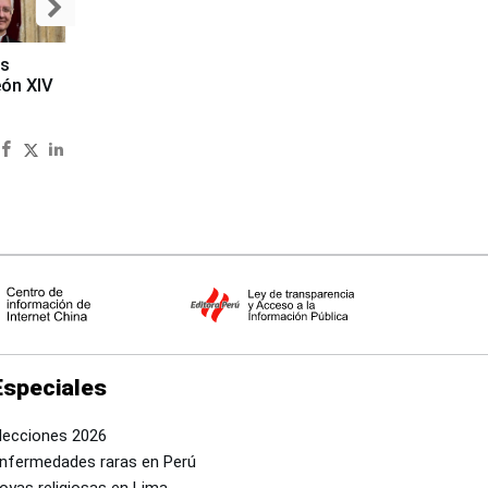
es
eón XIV
Especiales
lecciones 2026
nfermedades raras en Perú
oyas religiosas en Lima