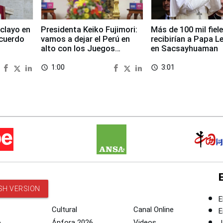
clayo en
Presidenta Keiko Fujimori:
Más de 100 mil fiel
cuerdo
vamos a dejar el Perú en
recibirían a Papa L
alto con los Juegos
en Sacsayhuaman
Panamericanos 2027
1:00
3:01
access_time
access_time
SH VERSION
E
Cultural
Canal Online
E
o
Ánfora 2026
Videos
J