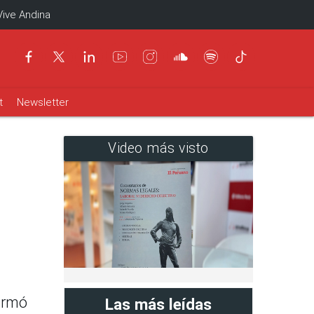
Vive Andina
t
Newsletter
Video más visto
formó
Las más leídas