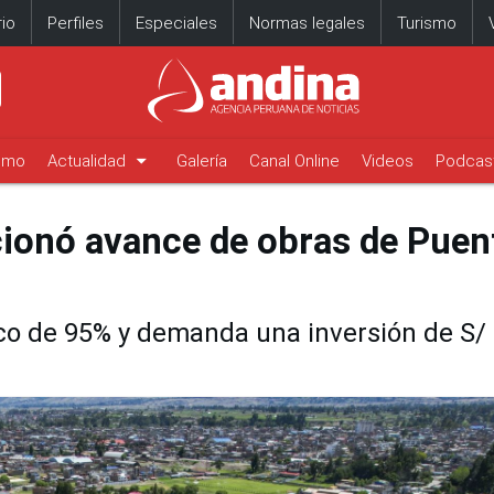
io
Perfiles
Especiales
Normas legales
Turismo
arrow_drop_down
timo
Actualidad
Galería
Canal Online
Videos
Podcas
cionó avance de obras de Puen
ico de 95% y demanda una inversión de S/