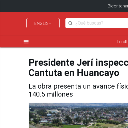
Bicentenar
ENGLISH
menu
Lo úl
Presidente Jerí inspec
Cantuta en Huancayo
La obra presenta un avance fís
140.5 millones