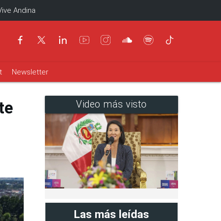
Vive Andina
t
Newsletter
te
Video más visto
Las más leídas