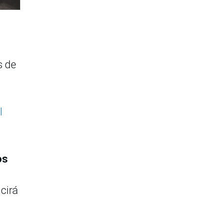
s de
l
os
cirá