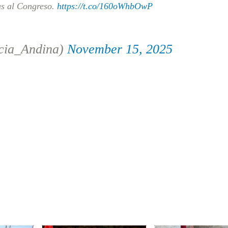
tas al Congreso.
https://t.co/160oWhbOwP
cia_Andina)
November 15, 2025