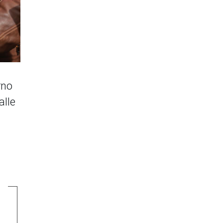
rno
alle