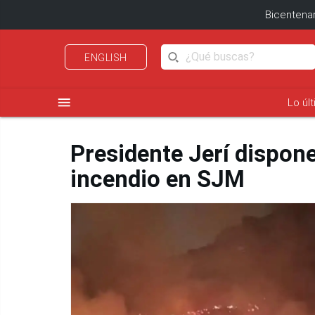
Bicentenar
ENGLISH
menu
Lo úl
Presidente Jerí dispon
incendio en SJM