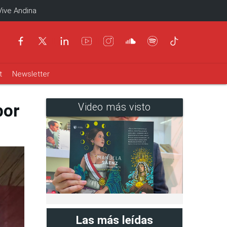
Vive Andina
t
Newsletter
por
Video más visto
Las más leídas