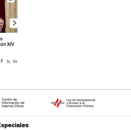
es
eón XIV
Especiales