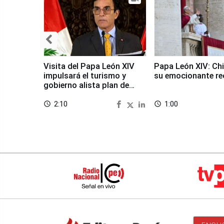
Visita del Papa León XIV
Papa León XIV: Chi
impulsará el turismo y
su emocionante re
gobierno alista plan de
seguridad
2:10
1:00
access_time
access_time