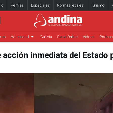
io
Perfiles
Especiales
Normas legales
Turismo
arrow_drop_down
timo
Actualidad
Galería
Canal Online
Videos
Podcas
e acción inmediata del Estado 