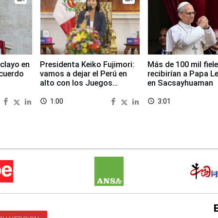
clayo en
Presidenta Keiko Fujimori:
Más de 100 mil fiel
cuerdo
vamos a dejar el Perú en
recibirían a Papa L
alto con los Juegos
en Sacsayhuaman
Panamericanos 2027
1:00
3:01
access_time
access_time