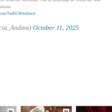
dadana.
er.com/5wKGWm4med
cia_Andina)
October 11, 2025