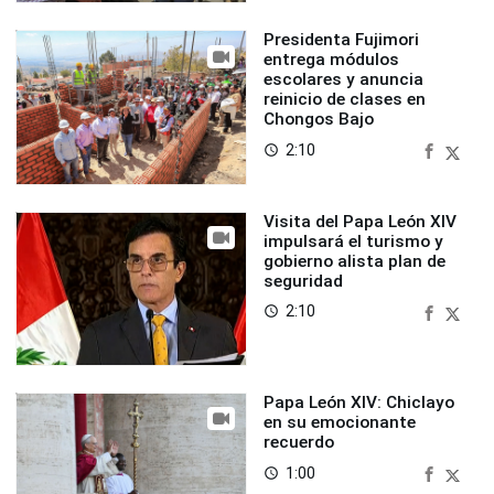
Presidenta Fujimori
entrega módulos
escolares y anuncia
reinicio de clases en
Chongos Bajo
2:10
access_time
Visita del Papa León XIV
impulsará el turismo y
gobierno alista plan de
seguridad
2:10
access_time
Papa León XIV: Chiclayo
en su emocionante
recuerdo
1:00
access_time