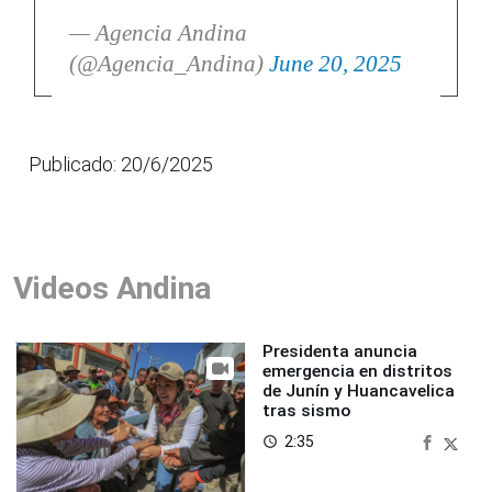
— Agencia Andina
(@Agencia_Andina)
June 20, 2025
Publicado: 20/6/2025
Videos Andina
Presidenta anuncia
emergencia en distritos
de Junín y Huancavelica
tras sismo
2:35
access_time