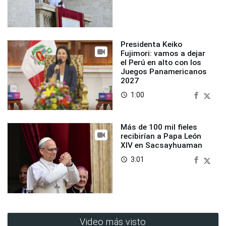
Presidenta Keiko
Fujimori: vamos a dejar
el Perú en alto con los
Juegos Panamericanos
2027
1:00
access_time
Más de 100 mil fieles
recibirían a Papa León
XIV en Sacsayhuaman
3:01
access_time
Video más visto