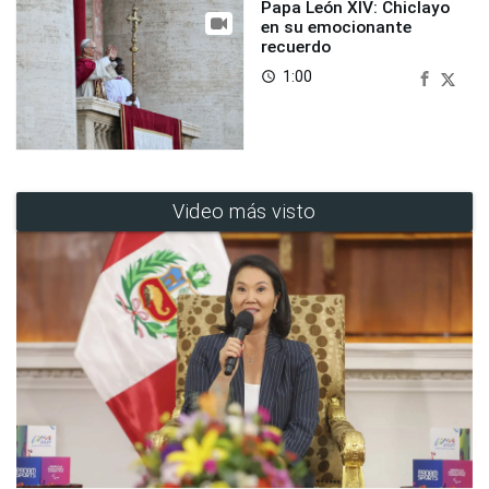
Papa León XIV: Chiclayo
en su emocionante
recuerdo
1:00
access_time
Video más visto