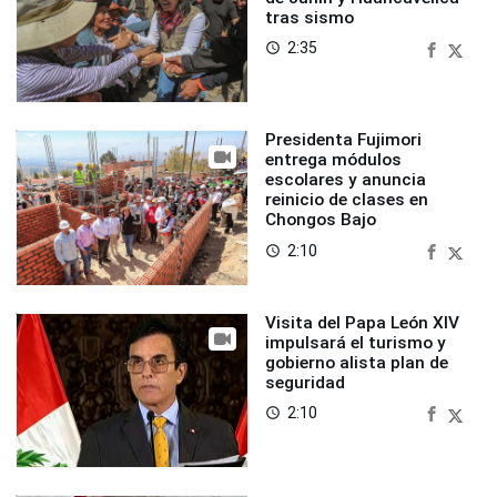
tras sismo
2:35
access_time
Presidenta Fujimori
entrega módulos
escolares y anuncia
reinicio de clases en
Chongos Bajo
2:10
access_time
Visita del Papa León XIV
impulsará el turismo y
gobierno alista plan de
seguridad
2:10
access_time