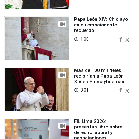
Papa León XIV: Chiclayo
en su emocionante
recuerdo
1:00
access_time
Más de 100 mil fieles
recibirían a Papa León
XIV en Sacsayhuaman
3:01
access_time
FIL Lima 2026:
presentan libro sobre
derecho laboral y
negociaciones