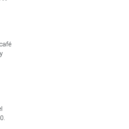
 café
y
l
0.