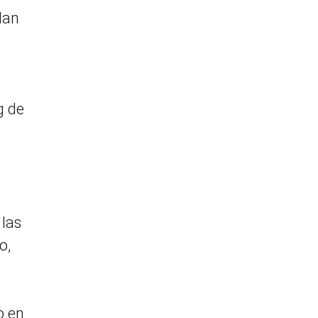
dan
g de
 las
o,
o en