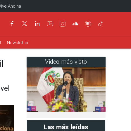
Vive Andina
t
Newsletter
l
Video más visto
vel
Las más leídas