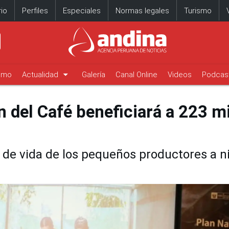
io
Perfiles
Especiales
Normas legales
Turismo
arrow_drop_down
timo
Actualidad
Galería
Canal Online
Videos
Podcas
 del Café beneficiará a 223 mi
d de vida de los pequeños productores a ni