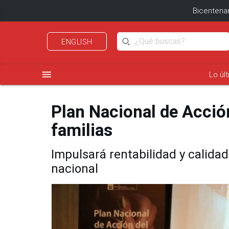
Bicentenar
ENGLISH
menu
Lo úl
Plan Nacional de Acción
familias
Impulsará rentabilidad y calida
nacional