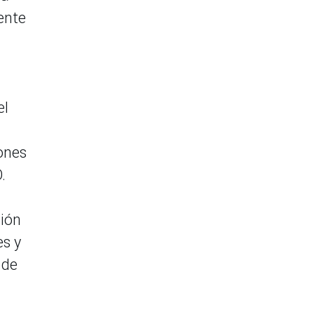
ente
el
ones
.
ción
es y
 de