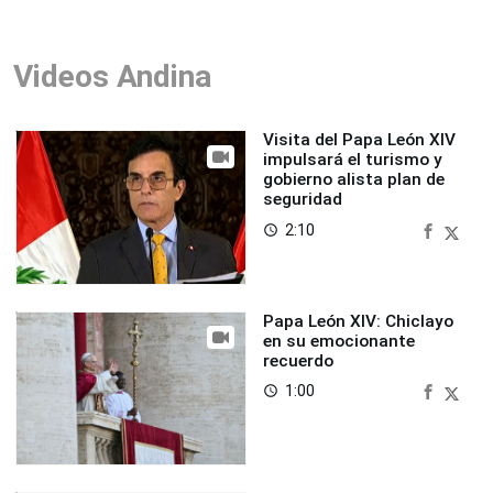
Videos Andina
Visita del Papa León XIV
impulsará el turismo y
gobierno alista plan de
seguridad
2:10
access_time
Papa León XIV: Chiclayo
en su emocionante
recuerdo
1:00
access_time