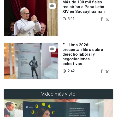
Más de 100 mil fieles
recibirían a Papa León
XIV en Sacsayhuaman
3:01
access_time
FIL Lima 2026:
presentan libro sobre
derecho laboral y
negociaciones
colectivas
2:42
access_time
Video más visto