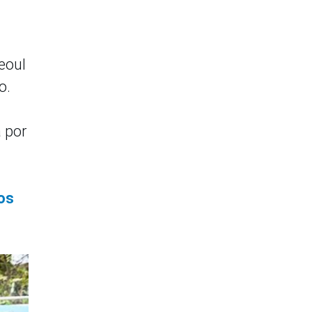
eoul
o.
 por
os