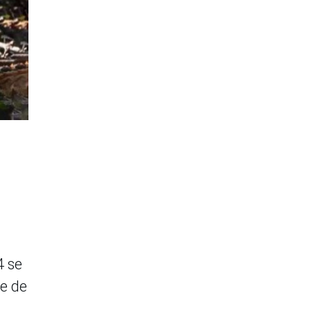
4 se
te de