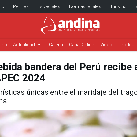
io
Perfiles
Especiales
Normas legales
Turismo
arrow_drop_down
timo
Actualidad
Galería
Canal Online
Videos
Podcas
ebida bandera del Perú recibe 
 APEC 2024
ísticas únicas entre el maridaje del trag
na