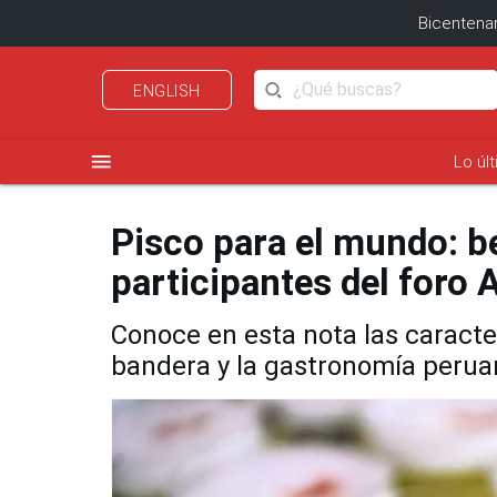
Bicentenar
ENGLISH
menu
Lo úl
Pisco para el mundo: b
participantes del foro
Conoce en esta nota las caracter
bandera y la gastronomía perua