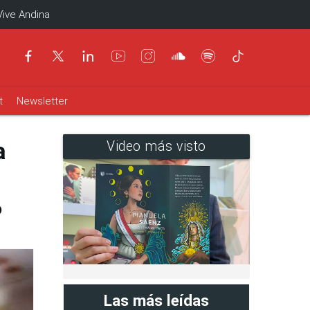
Vive Andina
t
Newsletter
a
Video más visto
o
Las más leídas