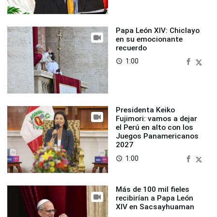
Papa León XIV: Chiclayo
en su emocionante
recuerdo
1:00
access_time
Presidenta Keiko
Fujimori: vamos a dejar
el Perú en alto con los
Juegos Panamericanos
2027
1:00
access_time
Más de 100 mil fieles
recibirían a Papa León
XIV en Sacsayhuaman