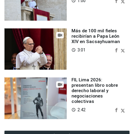
1:00
access_time
Más de 100 mil fieles
recibirían a Papa León
XIV en Sacsayhuaman
3:01
access_time
FIL Lima 2026:
presentan libro sobre
derecho laboral y
negociaciones
colectivas
2:42
access_time