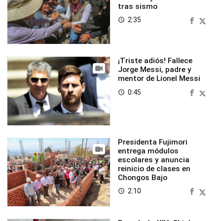
tras sismo
2:35
access_time
¡Triste adiós! Fallece
Jorge Messi, padre y
mentor de Lionel Messi
0:45
access_time
Presidenta Fujimori
entrega módulos
escolares y anuncia
reinicio de clases en
Chongos Bajo
2:10
access_time