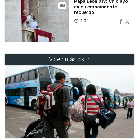
Papa León XIV: Chiclayo
en su emocionante
recuerdo
1:00
access_time
Video más visto