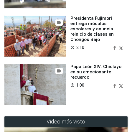
Presidenta Fujimori
entrega módulos
escolares y anuncia
reinicio de clases en
Chongos Bajo
2:10
access_time
Papa León XIV: Chiclayo
en su emocionante
recuerdo
1:00
access_time
Video más visto