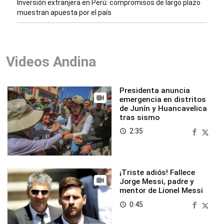
Inversión extranjera en Perú: compromisos de largo plazo
muestran apuesta por el país
Videos Andina
Presidenta anuncia
emergencia en distritos
de Junín y Huancavelica
tras sismo
2:35
access_time
¡Triste adiós! Fallece
Jorge Messi, padre y
mentor de Lionel Messi
0:45
access_time