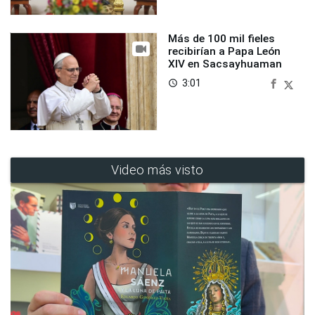
Más de 100 mil fieles
recibirían a Papa León
XIV en Sacsayhuaman
3:01
access_time
Video más visto