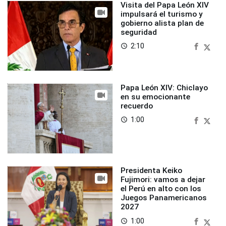
Visita del Papa León XIV
impulsará el turismo y
gobierno alista plan de
seguridad
2:10
access_time
Papa León XIV: Chiclayo
en su emocionante
recuerdo
1:00
access_time
Presidenta Keiko
Fujimori: vamos a dejar
el Perú en alto con los
Juegos Panamericanos
2027
1:00
access_time