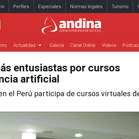
io
Perfiles
Especiales
Normas legales
Turismo
arrow_drop_down
timo
Actualidad
Galería
Canal Online
Videos
Podcas
más entusiastas por cursos
cia artificial
en el Perú participa de cursos virtuales 