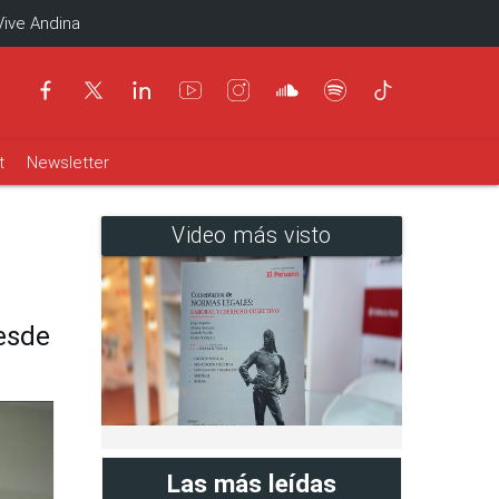
Vive Andina
t
Newsletter
Video más visto
desde
Las más leídas