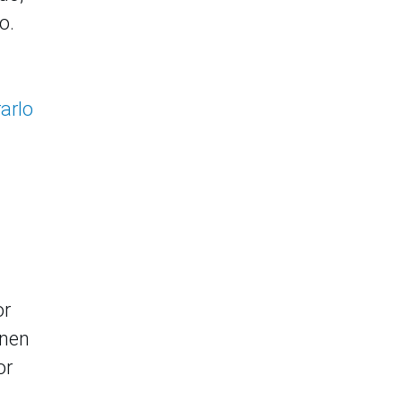
mo.
arlo
or
enen
or