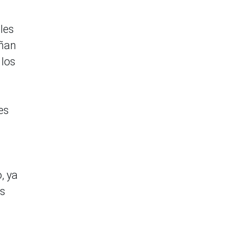
les
eñan
 los
es
, ya
os