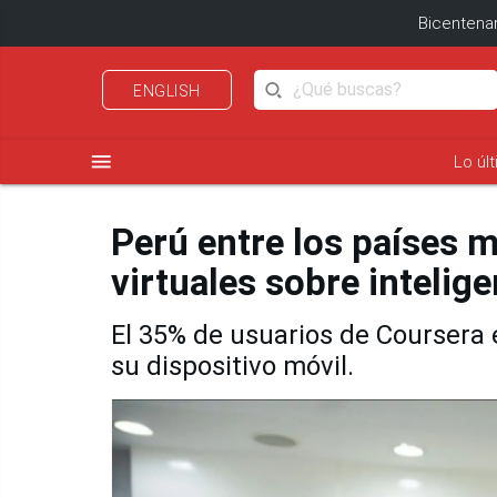
Bicentenar
ENGLISH
menu
Lo úl
Perú entre los países 
virtuales sobre inteligen
El 35% de usuarios de Coursera 
su dispositivo móvil.