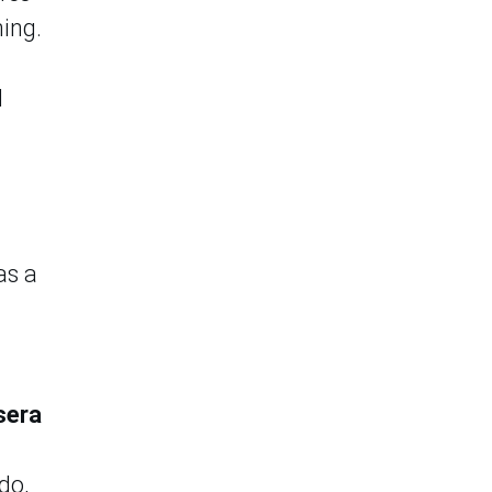
ing.
l
as a
sera
do,