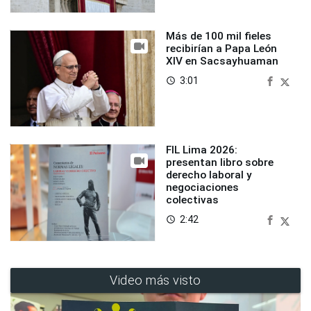
Más de 100 mil fieles
recibirían a Papa León
XIV en Sacsayhuaman
3:01
access_time
FIL Lima 2026:
presentan libro sobre
derecho laboral y
negociaciones
colectivas
2:42
access_time
Video más visto