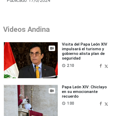
Publicado: 17/6/2024
Videos Andina
Visita del Papa León XIV
impulsará el turismo y
gobierno alista plan de
seguridad
2:10
access_time
Papa León XIV: Chiclayo
en su emocionante
recuerdo
1:00
access_time