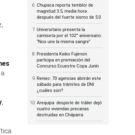
Chupaca reporta temblor de
magnitud 3.5, media hora
después del fuerte sismo de 5.0
z,
Universitario presenta la
camiseta por el 102° aniversario:
“Nos une la misma sangre”
Presidenta Keiko Fujimori
participa en premiación del
ones
Concurso Ecuestre Copa Junín
 a
Reniec: 70 agencias abrirán este
sábado para trámites de DNI
¿cuáles son?
y
,
Arequipa: despiste de tráiler dejó
cuatro viviendas precarias
destruidas en Cháparra
tica