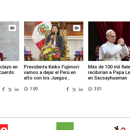
clayo en
Presidenta Keiko Fujimori:
Más de 100 mil fiel
cuerdo
vamos a dejar el Perú en
recibirían a Papa L
alto con los Juegos
en Sacsayhuaman
Panamericanos 2027
1:00
3:01
access_time
access_time