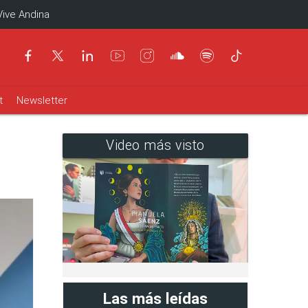
Vive Andina
t
Newsletter
Video más visto
Las más leídas