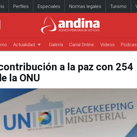
io
Perfiles
Especiales
Normas legales
Turismo
arrow_drop_down
timo
Actualidad
Galería
Canal Online
Videos
Podcas
contribución a la paz con 254
de la ONU