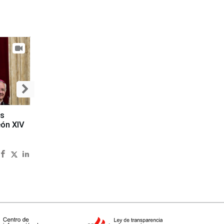
es
eón XIV