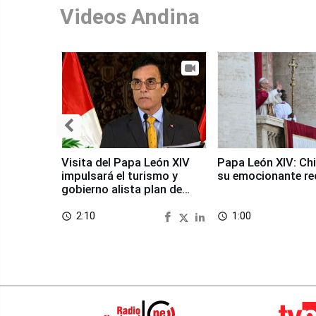
Videos Andina
Visita del Papa León XIV
Papa León XIV: Chi
impulsará el turismo y
su emocionante re
gobierno alista plan de
seguridad
2:10
1:00
access_time
access_time