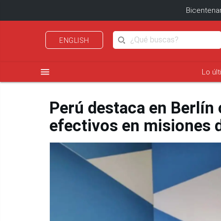
Bicentenar
ENGLISH
menu
Lo úl
Perú destaca en Berlín 
efectivos en misiones 