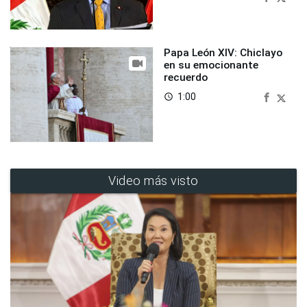
Papa León XIV: Chiclayo
en su emocionante
recuerdo
1:00
access_time
Video más visto