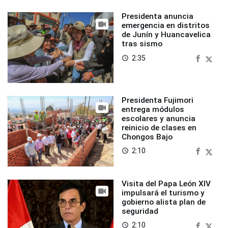
Presidenta anuncia
emergencia en distritos
de Junín y Huancavelica
tras sismo
2:35
access_time
Presidenta Fujimori
entrega módulos
escolares y anuncia
reinicio de clases en
Chongos Bajo
2:10
access_time
Visita del Papa León XIV
impulsará el turismo y
gobierno alista plan de
seguridad
2:10
access_time