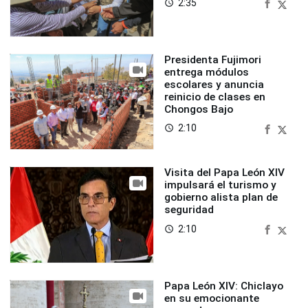
2:35
access_time
Presidenta Fujimori
entrega módulos
escolares y anuncia
reinicio de clases en
Chongos Bajo
2:10
access_time
Visita del Papa León XIV
impulsará el turismo y
gobierno alista plan de
seguridad
2:10
access_time
Papa León XIV: Chiclayo
en su emocionante