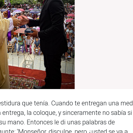
vestidura que tenía. Cuando te entregan una meda
a entrega, la coloque, y sinceramente no sabía si
n su mano. Entonces le di unas palabras de
gunte: ‘Monseñor, disculpe, pero ¿usted se va a