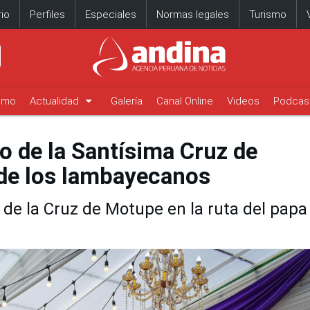
io
Perfiles
Especiales
Normas legales
Turismo
arrow_drop_down
timo
Actualidad
Galería
Canal Online
Videos
Podcas
o de la Santísima Cruz de
 de los lambayecanos
o de la Cruz de Motupe en la ruta del papa