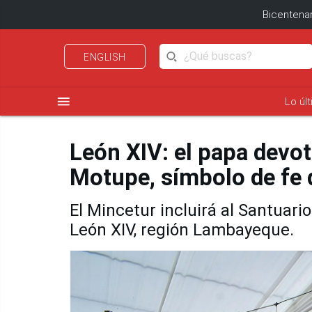
Bicentenar
ENGLISH
menu
Lo úl
León XIV: el papa devot
Motupe, símbolo de fe
El Mincetur incluirá al Santuari
León XIV, región Lambayeque.