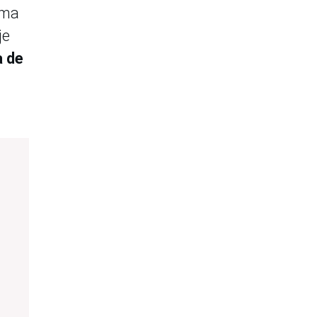
ima
je
a de