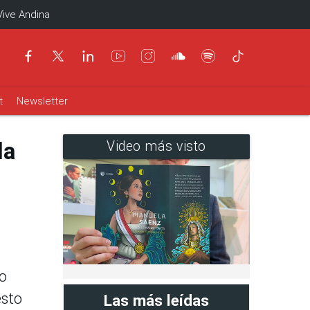
Vive Andina
t
Newsletter
la
Video más visto
lo
esto
Las más leídas