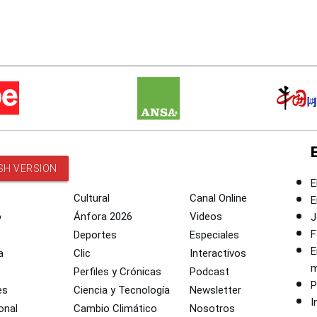
SH VERSION
E
Cultural
Canal Online
E
o
Ánfora 2026
Videos
J
F
Deportes
Especiales
E
a
Clic
Interactivos
m
Perfiles y Crónicas
Podcast
P
es
Ciencia y Tecnología
Newsletter
I
onal
Cambio Climático
Nosotros