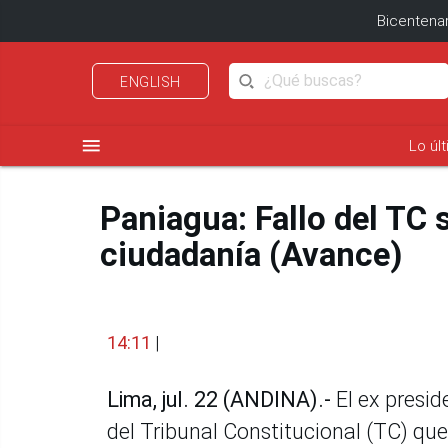
Bicentenar
ENGLISH
menu
Lo úl
Paniagua: Fallo del TC s
ciudadanía (Avance)
14:11
|
Lima, jul. 22 (ANDINA).-
El ex presid
del Tribunal Constitucional (TC) que