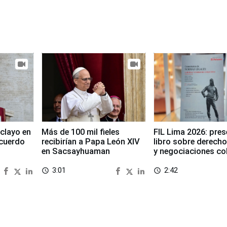
clayo en
Más de 100 mil fieles
FIL Lima 2026: pre
cuerdo
recibirían a Papa León XIV
libro sobre derecho
en Sacsayhuaman
y negociaciones co
3:01
2:42
access_time
access_time