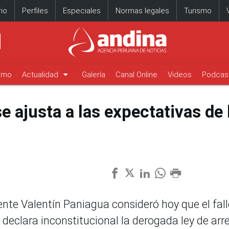
io
Perfiles
Especiales
Normas legales
Turismo
arrow_drop_down
timo
Actualidad
Galería
Canal Online
Videos
Podcas
e ajusta a las expectativas de 
ente Valentín Paniagua consideró hoy que el fal
 declara inconstitucional la derogada ley de arr