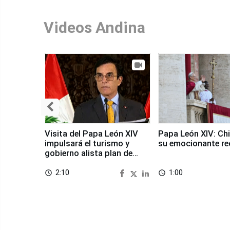
Videos Andina
Visita del Papa León XIV
Papa León XIV: Chi
impulsará el turismo y
su emocionante re
gobierno alista plan de
seguridad
2:10
1:00
access_time
access_time