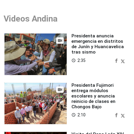
Videos Andina
Presidenta anuncia
emergencia en distritos
de Junín y Huancavelica
tras sismo
2:35
access_time
Presidenta Fujimori
entrega módulos
escolares y anuncia
reinicio de clases en
Chongos Bajo
2:10
access_time