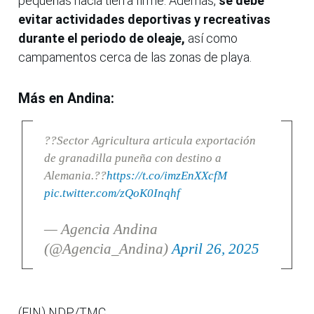
pequeñas hacia tierra firme. Además,
se debe
evitar actividades deportivas y recreativas
durante el periodo de oleaje,
así como
campamentos cerca de las zonas de playa.
Más en Andina:
??Sector Agricultura articula exportación
de granadilla puneña con destino a
Alemania.??
https://t.co/imzEnXXcfM
pic.twitter.com/zQoK0Inqhf
— Agencia Andina
(@Agencia_Andina)
April 26, 2025
(FIN) NDP/TMC