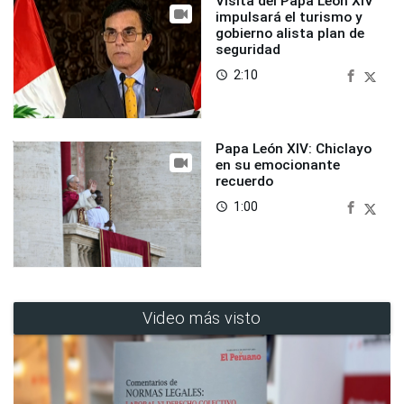
Visita del Papa León XIV
impulsará el turismo y
gobierno alista plan de
seguridad
2:10
access_time
Papa León XIV: Chiclayo
en su emocionante
recuerdo
1:00
access_time
Video más visto