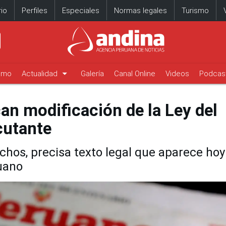
io
Perfiles
Especiales
Normas legales
Turismo
arrow_drop_down
timo
Actualidad
Galería
Canal Online
Videos
Podcas
an modificación de la Ley del
cutante
echos, precisa texto legal que aparece hoy
ruano