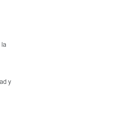
 la
dad y