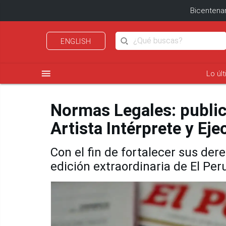
Bicentenar
ENGLISH
menu
Lo úl
Normas Legales: public
Artista Intérprete y Eje
Con el fin de fortalecer sus der
edición extraordinaria de El Pe