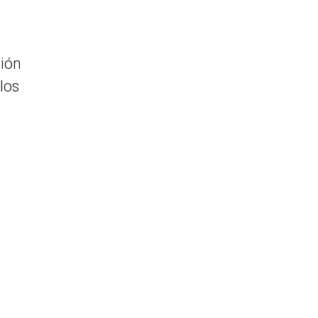
ción
los