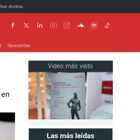
Vive Andina
t
Newsletter
Video más visto
 en
Las más leídas