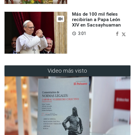
Más de 100 mil fieles
recibirían a Papa León
XIV en Sacsayhuaman
3:01
access_time
Video más visto