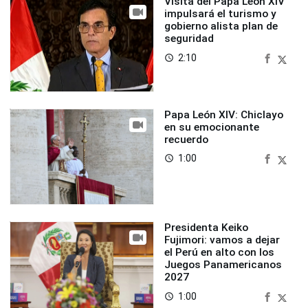
Visita del Papa León XIV
impulsará el turismo y
gobierno alista plan de
seguridad
2:10
access_time
Papa León XIV: Chiclayo
en su emocionante
recuerdo
1:00
access_time
Presidenta Keiko
Fujimori: vamos a dejar
el Perú en alto con los
Juegos Panamericanos
2027
1:00
access_time