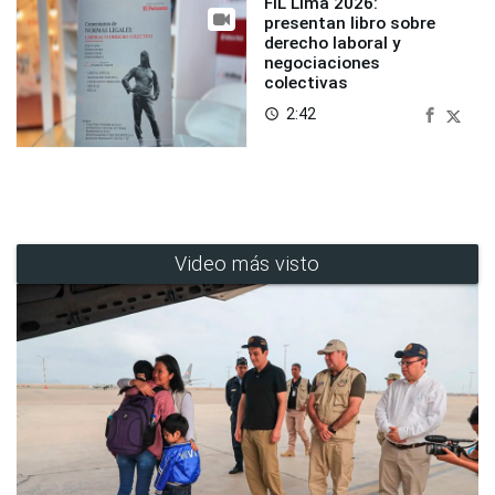
FIL Lima 2026:
presentan libro sobre
derecho laboral y
negociaciones
colectivas
2:42
access_time
Video más visto