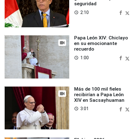
seguridad
2:10
access_time
Papa León XIV: Chiclayo
en su emocionante
recuerdo
1:00
access_time
Más de 100 mil fieles
recibirían a Papa León
XIV en Sacsayhuaman
3:01
access_time